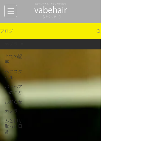
ブログ
カメラ
全ての記
事
ヘアスタ
イル
バベヘア
ーのこと
お知らせ
カメラ
ふと切り
取った日
常