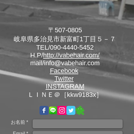
〒507-0805
岐阜県多治見市新富町1丁目５－７
TEL/090-4440-5452
H.P/
http://vabehair.com/
mail/info@vabehair.com
Facebook
Twitter
INSTAGRAM
ＬＩＮＥ＠［kkw9183x］
お名前 *
Email *