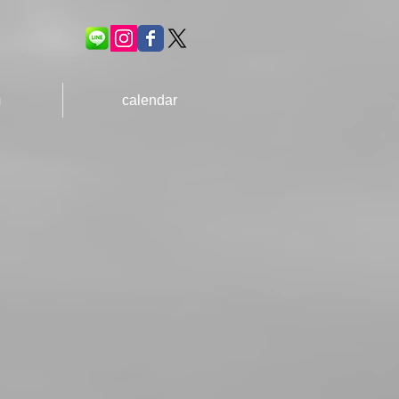
ｕ
calendar