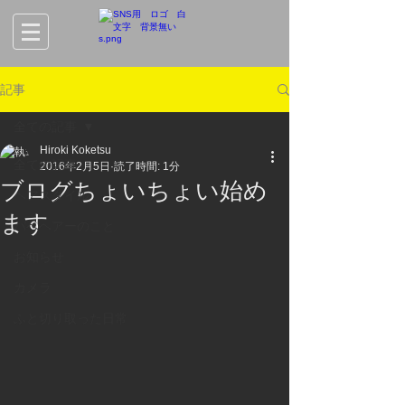
記事
全ての記事
Hiroki Koketsu
全ての記事
2016年2月5日
読了時間: 1分
ブログちょいちょい始め
ヘアスタイル
ます
バベヘアーのこと
お知らせ
カメラ
ふと切り取った日常