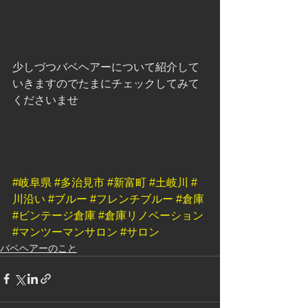
少しづつバベヘアーについて紹介して
いきますのでたまにチェックしてみて
くださいませ 
#岐阜県
#多治見市
#新富町
#土岐川
#
川沿い
#ブルー
#フレンチブルー
#倉庫
#ビンテージ倉庫
#倉庫リノベーション
#マンツーマンサロン
#サロン
バベヘアーのこと